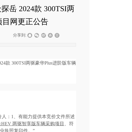
2024款 300TSI两
购项目网更正公告
|
分享到:
024款 300TSI两驱豪华Plus进阶版车辆
价人
：
1、
有能力提供本竞价文件所述
.0L e:HEV 两驱智享版车辆采购项目
、符
业执照复印件。
”